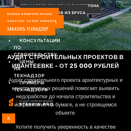
ТЕХНАДЗОР ДОМОВ ИЗ ГАЗОБЕТОНА
ТЕХНАДЗОР ДОМОВ ИЗ БРУСА
НУЖНА КОНСУЛЬТАЦИЯ
АУДИТ
ЗАКАЗАТЬ АУДИТ ПРОЕКТА
СТРОИТЕЛЬНЫХ
ЗАКАЗАТЬ ТЕХНАДЗОР
ПРОЕКТОВ
КОНСУЛЬТАЦИИ
ПО
СТРОИТЕЛЬСТВУ
АУДИТ СТРОИТЕЛЬНЫХ ПРОЕКТОВ В
ЦЕНЫ
ИВАНТЕЕВКЕ - ОТ 25 000 РУБЛЕЙ
НА
ТЕХНАДЗОР
Аудит строительного проекта архитектурных и
ПРИМЕРЫ
конструктивных решений помогает выявить
ТЕХНАДЗОРА
недоработки до начала строительства и
исправить их на бумаге, а не строящемся
объекте.
X
Хотите получить уверенность в качестве